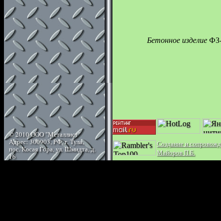
Бетонное изделие
ФЗ
© 2010 ООО "Металлист"
Адрес: 300903, РФ, г. Тула,
Создание и сопровожд
пос. Косая Гора, ул. Шмидта, д.
Майоров П.Б.
16