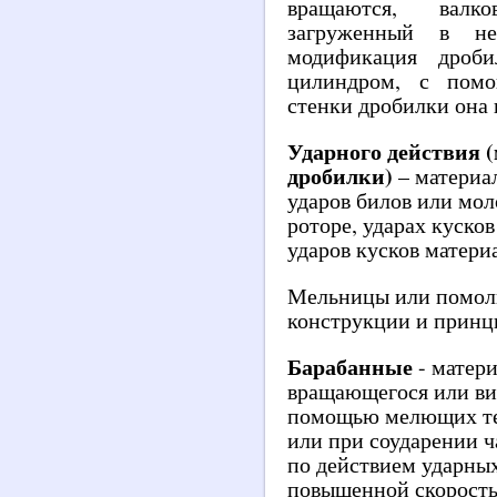
вращаются, валк
загруженный в не
модификация дроб
цилиндром, с пом
стенки дробилки она 
Ударного действия 
дробилки)
– материа
ударов билов или мол
роторе, ударах куско
ударов кусков материа
Мельницы или помоль
конструкции и принцы
Барабанные
- матери
вращающегося или ви
помощью мелющих тел
или при соударении 
по действием ударных
повышенной скорость