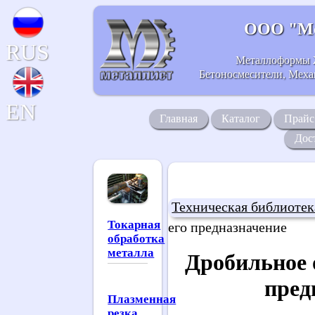
ООО "Ме
RUS
Металлоформы 
Бетоносмесители, Механ
EN
Главная
Каталог
Прайс
Дос
Техническая библиотек
Токарная
его предназначение
обработка
металла
Дробильное 
пред
Плазменная
резка