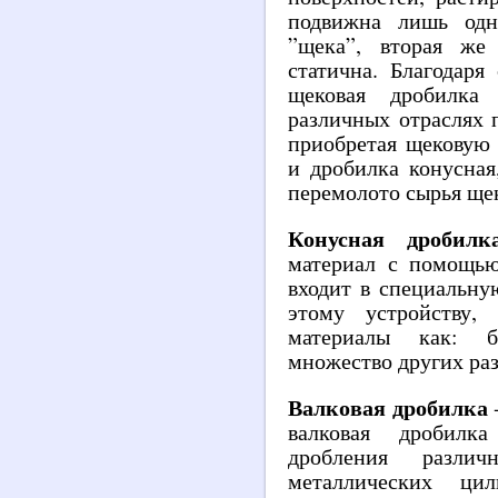
подвижна лишь одн
”щека”, вторая же
статична. Благодаря
щековая дробилка
различных отраслях 
приобретая
щековую
и дробилка конусная
перемолото сырья ще
Конусная дробилк
материал с помощью
входит в специальну
этому устройству,
материалы как: ба
множество других ра
Валковая дробилка
-
валковая дробилк
дробления разли
металлических цил