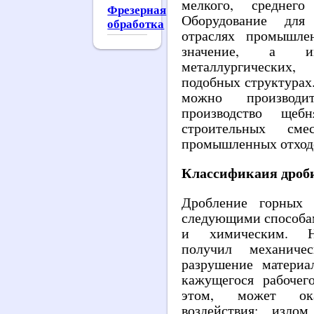
мелкого, среднег
Фрезерная
Оборудование для
обработка
отраслях промышле
значение, а и
металлургических
подобных структурах.
можно производ
производство щебн
строительных см
промышленных отход
Классификаия дроб
Дробление горных 
следующими способа
и химическим. На
получил механиче
разрушение материа
кажущегося рабочег
этом, может ок
воздействия: излом