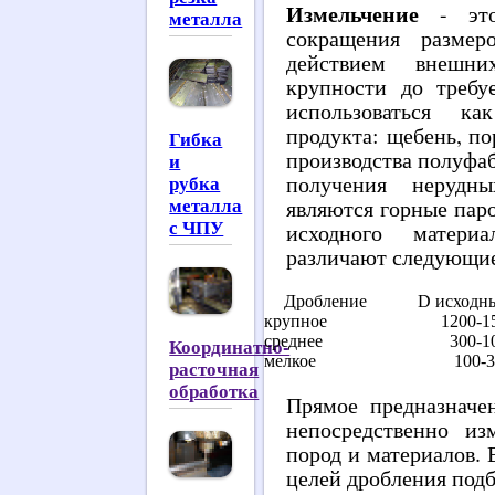
Измельчение
- это 
металла
сокращения размер
действием внешн
крупности до треб
использоваться к
продукта: щебень, по
Гибка
производства полуфа
и
рубка
получения нерудны
металла
являются горные паро
с ЧПУ
исходного матер
различают следующие
Дробление
D исходн
крупное
1200-1
среднее
300-1
Координатно-
мелкое
100-
расточная
обработка
Прямое предназначе
непосредственно из
пород и материалов. 
целей дробления под